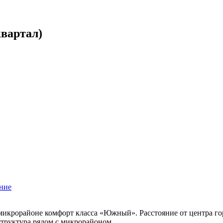
вартал)
ние
икрорайоне комфорт класса «Южный». Расстояние от центра горо
структура рядом с микрорайоном.