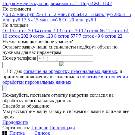
Под коммерческую недвижимость
11
Под ИЖС
1142
По стоимости
До 1.5 млн. руб
256
1.5 - 2 млн. руб
643
2 - 3 млн. руб
286
3 - 5
млн. руб
17
5 - 15 млн. руб
6
От 20 млн. руб
1
По площади
От 15 соток
20
14 соток
7
13 соток
20
12 соток
66
11 соток
61
10 соток
202
9 соток
123
8 соток
577
7 соток
49
6 соток
22
Нужна помощь в выборе участка?
Оставьте заявку наши специалисты подберут объект по
нужным для вас параметрам
Номер телефона
Я даю
согласие на обработку персональных данных
, и
принимаю положения изложенные в
политике в отношении
обработки персональных данных
Пожалуйста, поставьте отметку напротив согласия на
обработку персональных данных
Спасибо за обращение!
Мы рассмотрим вашу заявку и свяжемся с вами в ближайшее
время.
Продолжить
Сортировать:
По цене
По площади
Плитка
Список