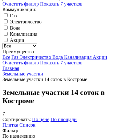
Очистить фильтр
Показать
7 участков
Коммуникации:
Газ
Электричество
Вода
Канализация
Акции
Преимущества
Все
Газ
Электричество
Вода
Канализация
Акции
Очистить фильтр
Показать
7 участков
Главная
Земельные участки
Земельные участки 14 соток в Костроме
Земельные участки 14 соток в
Костроме
7
Сортировать:
По цене
По площади
Плитка
Список
Фильтр
По назначению