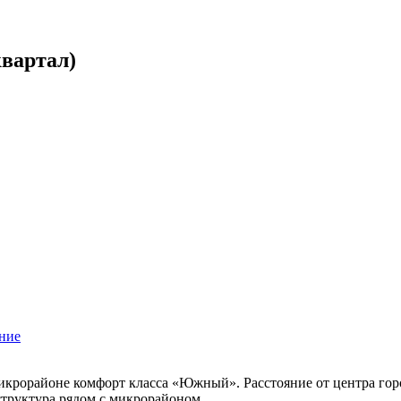
вартал)
ние
крорайоне комфорт класса «Южный». Расстояние от центра город
структура рядом с микрорайоном.