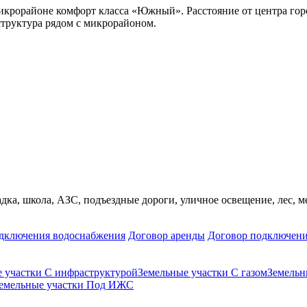
крорайоне комфорт класса «Южный». Расстояние от центра город
структура рядом с микрорайоном.
дка, школа, АЗС, подъездные дороги, уличное освещение, лес, м
дключения водоснабжения
Договор аренды
Договор подключени
 участки С инфраструктурой
Земельные участки С газом
Земельн
емельные участки Под ИЖС