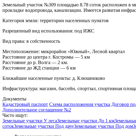
Земельный участок №309 площадью 8.78 соток расположен в ми
прокладке водопровода, канализации. Имеется развитая инфра
Категория земли:
территории населенных пунктов
Разрешенный вид использования:
под ИЖС
Вид права:
в собственность
Местоположение:
микрорайон «Южный», Лесной квартал
Расстояние до центра г. Костромы — 5 км
Расстояние до р. Волга — 2 км.
Расстояние до ЖД станции — 6 км
Ближайшие населенные пункты:
д. Клюшниково
Инфраструктура:
магазин, бассейн, спортзал, спортивная площа
Документы
Кадастровый паспорт
Схема расположения участка
Договор по
Дополнительное соглашение №2
Часто ищут:
Земельные участки У леса
Земельные участки До 1 км
Земельные
соток
Земельные участки Под дачу
Земельные участки Под дом
З