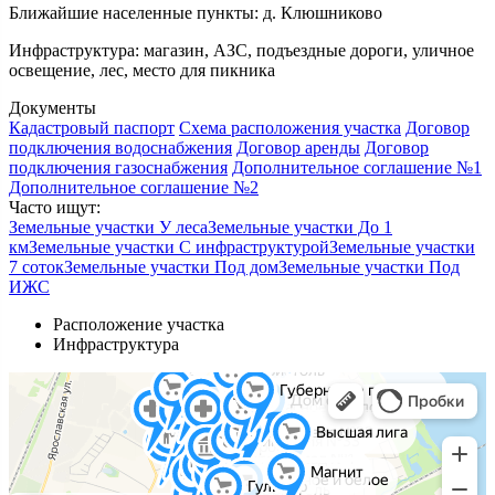
Ближайшие населенные пункты:
д. Клюшниково
Инфраструктура:
магазин, АЗС, подъездные дороги, уличное
освещение, лес, место для пикника
Документы
Кадастровый паспорт
Схема расположения участка
Договор
подключения водоснабжения
Договор аренды
Договор
подключения газоснабжения
Дополнительное соглашение №1
Дополнительное соглашение №2
Часто ищут:
Земельные участки У леса
Земельные участки До 1
км
Земельные участки С инфраструктурой
Земельные участки
7 соток
Земельные участки Под дом
Земельные участки Под
ИЖС
Расположение участка
Инфраструктура