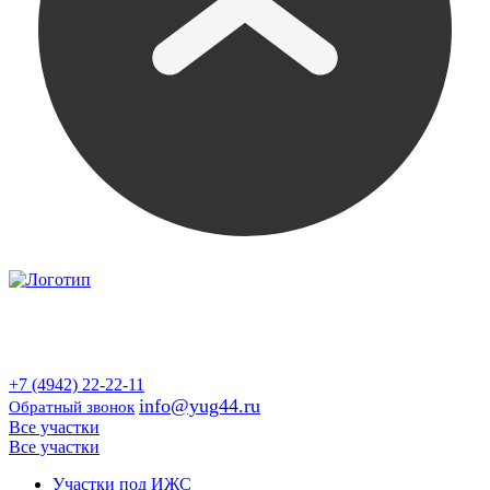
Продажа земельных участков и квартир
в Костроме и Костромской области
от застройщика
+7 (4942) 22-22-11
info@yug44.ru
Обратный звонок
Все участки
Все участки
Участки под ИЖС