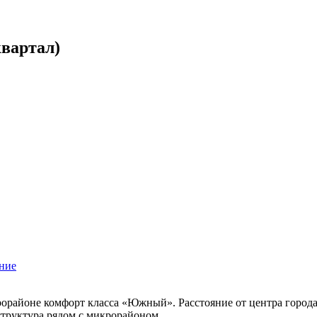
вартал)
ние
районе комфорт класса «Южный». Расстояние от центра города —
структура рядом с микрорайоном.