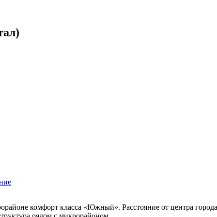
тал)
ние
районе комфорт класса «Южный». Расстояние от центра города —
структура рядом с микрорайоном.