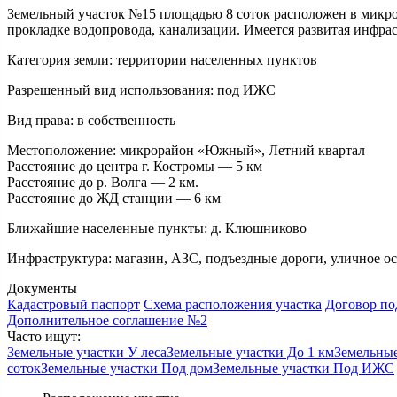
Земельный участок №15 площадью 8 соток расположен в микрор
прокладке водопровода, канализации. Имеется развитая инфра
Категория земли:
территории населенных пунктов
Разрешенный вид использования:
под ИЖС
Вид права:
в собственность
Местоположение:
микрорайон «Южный», Летний квартал
Расстояние до центра г. Костромы — 5 км
Расстояние до р. Волга — 2 км.
Расстояние до ЖД станции — 6 км
Ближайшие населенные пункты:
д. Клюшниково
Инфраструктура:
магазин, АЗС, подъездные дороги, уличное ос
Документы
Кадастровый паспорт
Схема расположения участка
Договор по
Дополнительное соглашение №2
Часто ищут:
Земельные участки У леса
Земельные участки До 1 км
Земельные
соток
Земельные участки Под дом
Земельные участки Под ИЖС