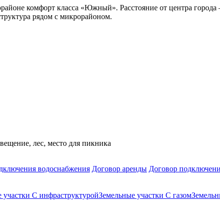
айоне комфорт класса «Южный». Расстояние от центра города — 
структура рядом с микрорайоном.
вещение, лес, место для пикника
дключения водоснабжения
Договор аренды
Договор подключени
 участки С инфраструктурой
Земельные участки С газом
Земельн