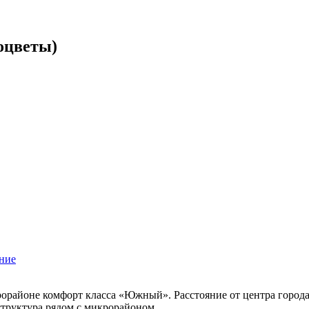
оцветы)
ние
районе комфорт класса «Южный». Расстояние от центра города —
структура рядом с микрорайоном.