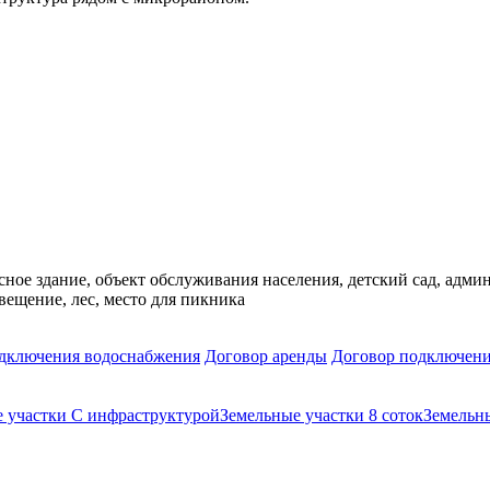
сное здание, объект обслуживания населения, детский сад, адми
вещение, лес, место для пикника
дключения водоснабжения
Договор аренды
Договор подключени
 участки С инфраструктурой
Земельные участки 8 соток
Земельн